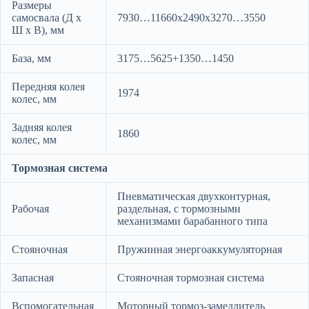
Размеры
самосвала (Д х
7930…11660x2490x3270…3550
Ш х В), мм
База, мм
3175…5625+1350…1450
Передняя колея
1974
колес, мм
Задняя колея
1860
колес, мм
Тормозная система
Пневматическая двухконтурная,
Рабочая
раздельная, с тормозными
механизмами барабанного типа
Стояночная
Пружинная энергоаккумуляторная
Запасная
Стояночная тормозная система
Вспомогательная
Моторный тормоз-замедлитель