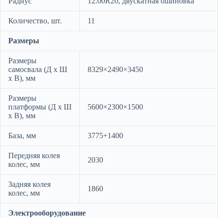
Радиус
12.00R20, двускатная ошиновка
Количество, шт.
11
Размеры
Размеры
самосвала (Д х Ш
8329×2490×3450
х В), мм
Размеры
платформы (Д х Ш
5600×2300×1500
х В), мм
База, мм
3775+1400
Передняя колея
2030
колес, мм
Задняя колея
1860
колес, мм
Электрооборудование